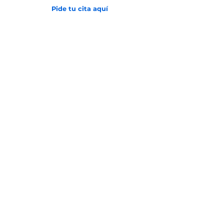
Pide tu cita aquí
Inicio
Sobre la clínica
Historia
Obra social
Servicios
Tratamiento de datos
Aviso de privacidad
Transparencia y Ética
Políticas
Estados Financieros
Equipo Médico
Blog
Contacto