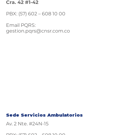
Cra. 42 #1-42
PBX: (57) 602 –
608 10 00
Email PQRS:
gestion.pqrs@cnsr.com.co
Sede Servicios Ambulatorios
Av. 2 Nte. #24N-15