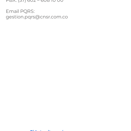
PBX: (57) 602 –
608 10 00
Email PQRS:
gestion.pqrs@cnsr.com.co
Avenida 2 N # 24 - 157
Barrio San Vicente
(602) 6081000