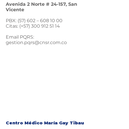
Avenida 2 Norte # 24-157, San
Vicente
PBX: (57) 602 –
608 10 00
Citas: (‎+57) 300 912 51 14
Email PQRS:
gestion.pqrs@cnsr.com.co
Centro Médico María Gay Tibau