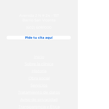
Avenida 2 N # 24 - 157
Barrio San Vicente
(602) 6081000
Pide tu cita aquí
Inicio
Sobre la clínica
Historia
Obra social
Servicios
Tratamiento de datos
Aviso de privacidad
Transparencia y Ética