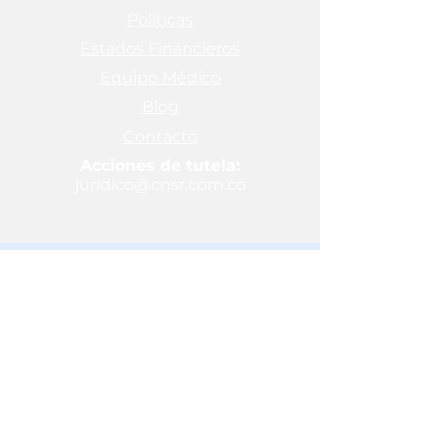
Políticas
Estados Financieros
Equipo Médico
Blog
Contacto
Acciones de tutela:
juridico@cnsr.com.co
Colegios
Complexe Scolaire Saint
Joseph
Col·legi Sagrada Família