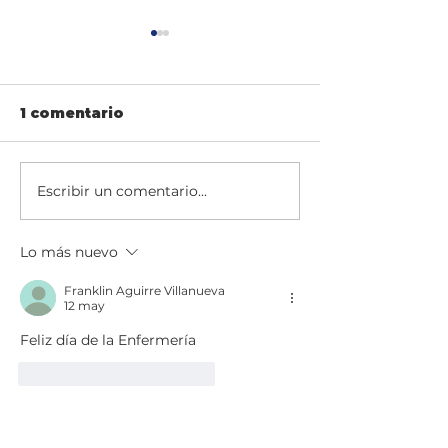
1 comentario
Escribir un comentario...
“De la Calle a la
Clínica Nues
Cima” nuestro
Señora de lo
compromiso con la
Remedios,
Lo más nuevo
inclusión, la
referente en
esperanza y el
atención del
Franklin Aguirre Villanueva
bienestar social
Cali Norte R
12 may
Angels
Feliz día de la Enfermería 
💙
🤍
Me gusta
Reaccionar