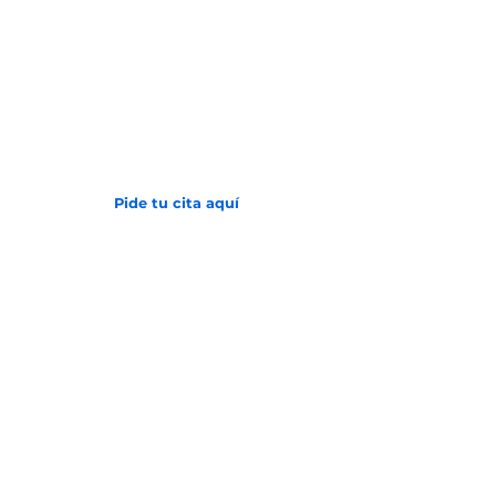
Avenida 2 N # 24 - 157
Barrio San Vicente
(602) 6081000
Pide tu cita aquí
Inicio
Sobre la clínica
Historia
Obra social
Servicios
Tratamiento de datos
Aviso de privacidad