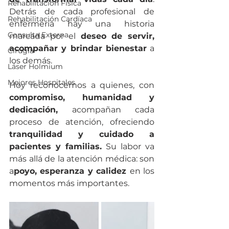
Rehabilitación Física
Detrás de cada profesional de 
Rehabilitación Cardíaca
enfermería hay una historia 
Consulta Externa
marcada por el 
deseo de servir, 
acompañar y brindar bienestar
 a 
Cirugía
los demás.
Láser Holmium
Mejores Hospitales
Hoy reconocemos a quienes, con 
compromiso, humanidad y 
dedicación, 
acompañan cada 
proceso de atención, ofreciendo 
tranquilidad y cuidado a 
pacientes y familias.
 Su labor va 
más allá de la atención médica: son 
a
poyo, esperanza y calidez 
en los 
momentos más importantes.