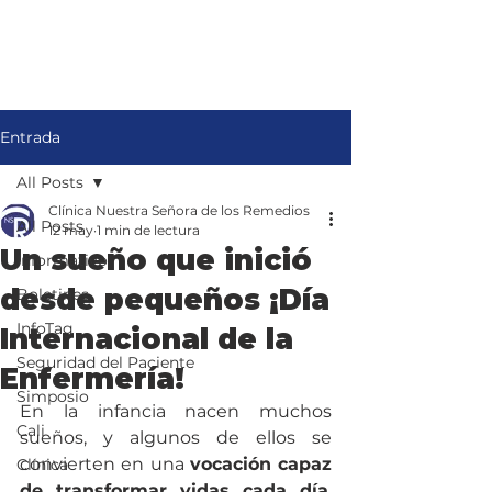
Entrada
All Posts
Clínica Nuestra Señora de los Remedios
All Posts
12 may
1 min de lectura
Un sueño que inició
Informativo
desde pequeños ¡Día
Boletines
InfoTag
Internacional de la
Seguridad del Paciente
Enfermería!
Simposio
En la infancia nacen muchos 
Cali
sueños, y algunos de ellos se 
convierten en una 
vocación capaz 
Clínica
de transformar vidas cada día
. 