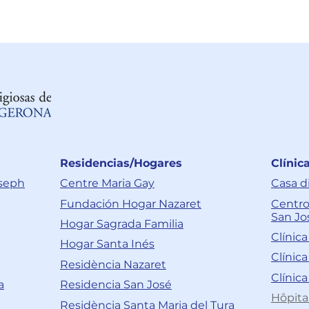
Residencias/Hogares
Clínic
oseph
Centre Maria Gay
Casa d
Fundación Hogar Nazaret
Centro
San Jo
Hogar Sagrada Familia
Clínic
Hogar Santa Inés
Clínic
Residència Nazaret
Clínica
a
Residencia San José
Hôpita
Residència Santa Maria del Tura