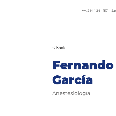
Av. 2 N # 24 - 157 - S
Nosotros
Servicios y Programas
Equ
< Back
Fernando
García
Anestesiología