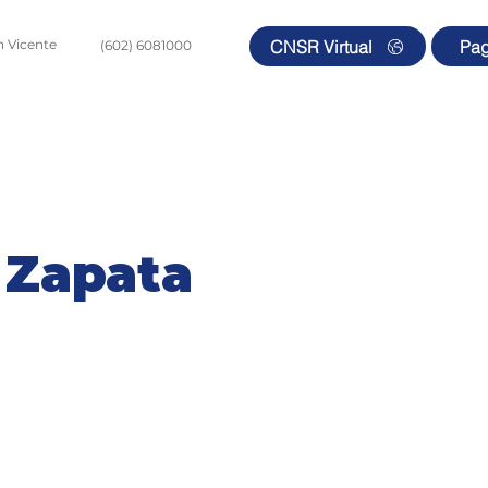
CNSR Virtual
Pa
an Vicente
(602) 6081000
ipo Médico
Pacientes y Visitantes
Comercial y Cliente
 Zapata