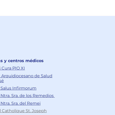
as y centros médicos
i Cura PIO XI
 Arquidiocesano de Salud
sé
a Salus Infirmorum
a Ntra. Sra. de los Remedios
 Ntra. Sra. del Remei
l Catholique St. Joseph