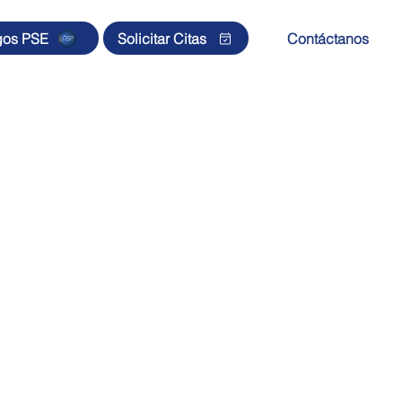
gos PSE
Solicitar Citas
Contáctanos
s
Sedes
Membresía CNSR
Noticias