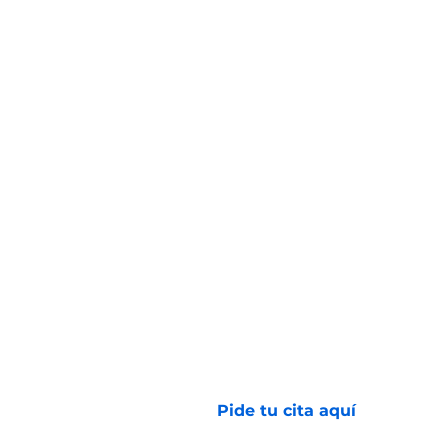
Avenida 2 N # 24 - 157
Barrio San Vicente
(602) 6081000
Pide tu cita aquí