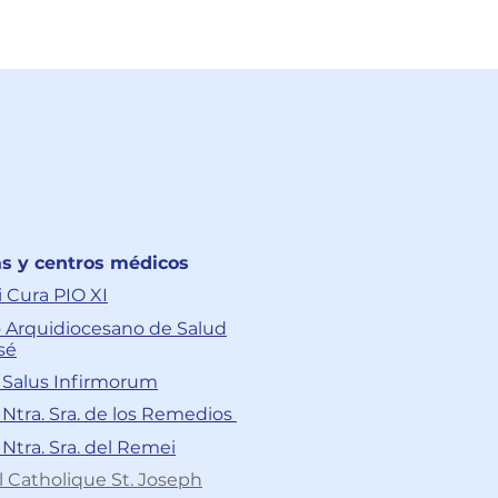
as y centros médicos
i Cura PIO XI
 Arquidiocesano de Salud
sé
a Salus Infirmorum
a Ntra. Sra. de los Remedios
 Ntra. Sra. del Remei
l Catholique St. Joseph