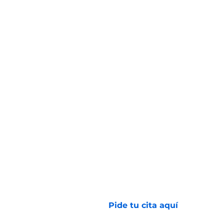
Avenida 2 N # 24 - 157
Barrio San Vicente
(602) 6081000
Pide tu cita aquí