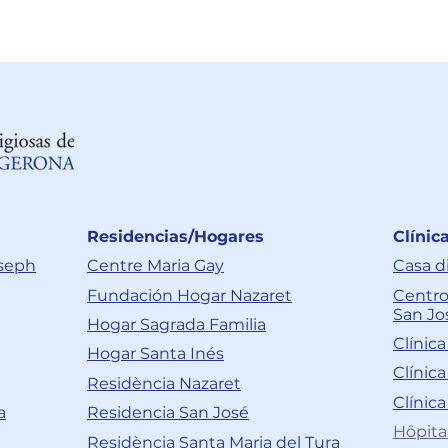
Residencias/Hogares
Clínic
oseph
Centre Maria Gay
Casa d
Fundación Hogar Nazaret
Centro
San Jo
Hogar Sagrada Familia
Clínic
Hogar Santa Inés
Clínic
Residència Nazaret
Clínica
a
Residencia San José
Hôpita
Residència Santa Maria del Tura