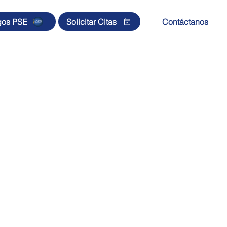
gos PSE
Solicitar Citas
Contáctanos
s
Sedes
Membresía CNSR
Noticias