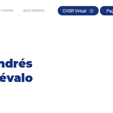
CNSR Virtual
Pa
an Vicente
(602) 6081000
ipo Médico
Pacientes y Visitantes
Comercial y Cliente
ndrés
évalo