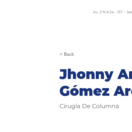
Av. 2 N # 24 - 157 - S
Nosotros
Servicios y Programas
Equ
< Back
Jhonny A
Gómez Ar
Cirugía De Columna