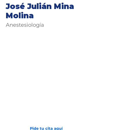
José Julián Mina
Molina
Anestesiología
Avenida 2 N # 24 - 157
Barrio San Vicente
(602) 6081000
Pide tu cita aquí