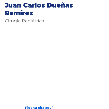
Juan Carlos Dueñas
Ramírez
Cirugía Pediátrica
Avenida 2 N # 24 - 157
Barrio San Vicente
(602) 6081000
Pide tu cita aquí