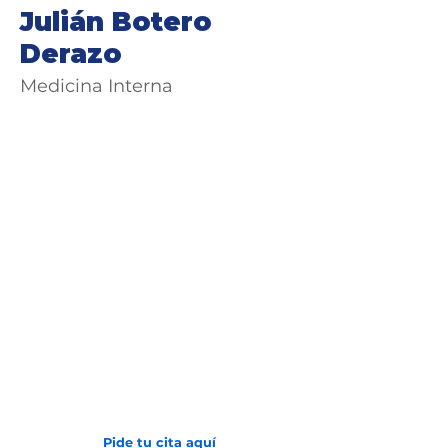
Julián Botero
Derazo
Medicina Interna
Avenida 2 N # 24 - 157
Barrio San Vicente
(602) 6081000
Pide tu cita aquí