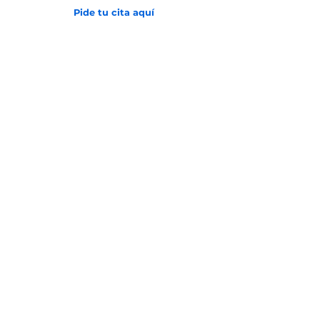
Pide tu cita aquí
Inicio
Sobre la clínica
Historia
Obra social
Servicios
Tratamiento de datos
Aviso de privacidad
Transparencia y Ética
Políticas
Estados Financieros
Equipo Médico
Blog
Contacto