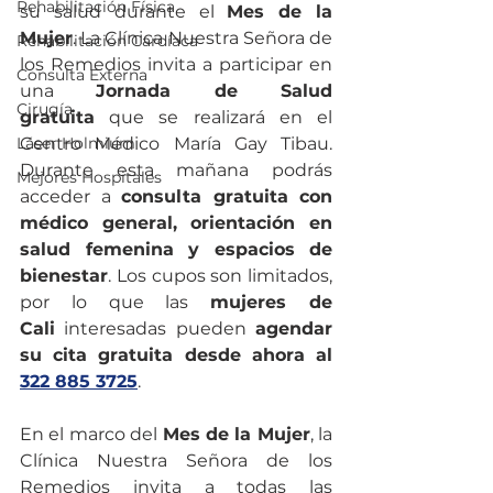
Rehabilitación Física
su salud durante el 
Mes de la 
Mujer
. La Clínica Nuestra Señora de 
Rehabilitación Cardíaca
los Remedios invita a participar en 
Consulta Externa
una 
Jornada de Salud 
Cirugía
gratuita
 que se realizará en el 
Láser Holmium
Centro Médico María Gay Tibau. 
Durante esta mañana podrás 
Mejores Hospitales
acceder a 
consulta gratuita con 
médico general, orientación en 
salud femenina y espacios de 
bienestar
. Los cupos son limitados, 
por lo que las 
mujeres de 
Cali
 interesadas pueden 
agendar 
su cita gratuita desde ahora al 
322 885 3725
.
En el marco del 
Mes de la Mujer
, la 
Clínica Nuestra Señora de los 
Remedios invita a todas las 