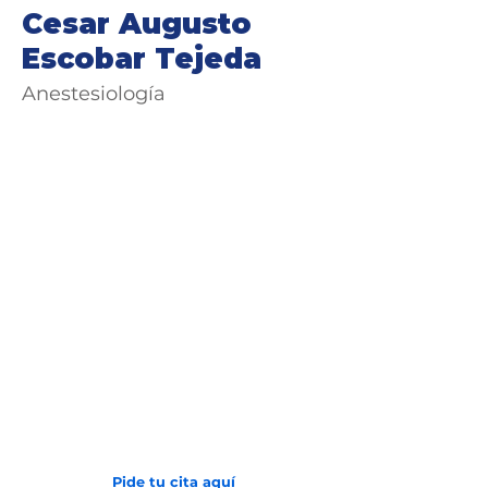
Cesar Augusto
Escobar Tejeda
Anestesiología
Avenida 2 N # 24 - 157
Barrio San Vicente
(602) 6081000
Pide tu cita aquí