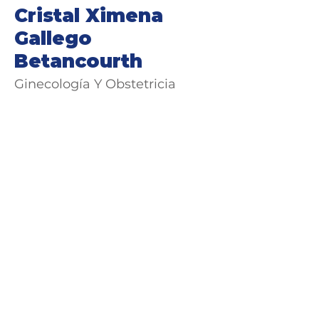
Cristal Ximena
Gallego
Betancourth
Ginecología Y Obstetricia
Avenida 2 N # 24 - 157
Barrio San Vicente
(602) 6081000