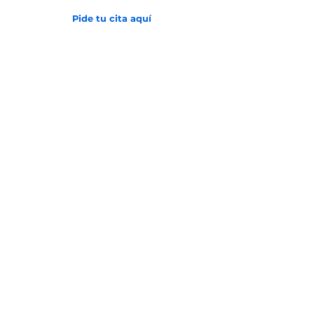
Pide tu cita aquí
Inicio
Sobre la clínica
Historia
Obra social
Servicios
Tratamiento de datos
Aviso de privacidad
Transparencia y Ética
Políticas
Estados Financieros
Equipo Médico
Blog