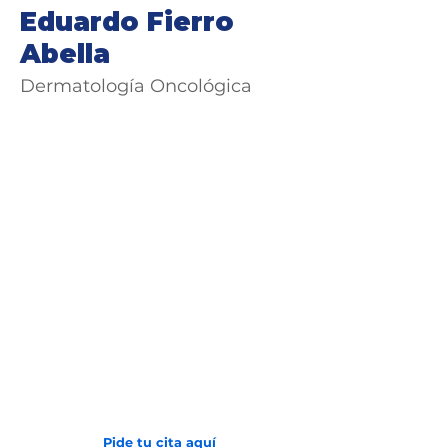
Eduardo Fierro
Abella
Dermatología Oncológica
Avenida 2 N # 24 - 157
Barrio San Vicente
(602) 6081000
Pide tu cita aquí