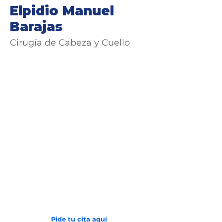
Elpidio Manuel
Barajas
Cirugía de Cabeza y Cuello
Avenida 2 N # 24 - 157
Barrio San Vicente
(602) 6081000
Pide tu cita aquí