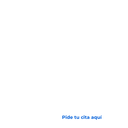
Avenida 2 N # 24 - 157
Barrio San Vicente
(602) 6081000
Pide tu cita aquí