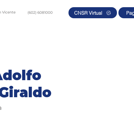
CNSR Virtual
Pa
an Vicente
(602) 6081000
ipo Médico
Pacientes y Visitantes
Comercial y Cliente
Adolfo
Giraldo
a