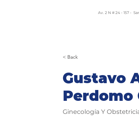
Av. 2 N # 24 - 157 - S
Nosotros
Servicios y Programas
Equ
< Back
Gustavo 
Perdomo 
Ginecología Y Obstetrici