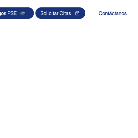
gos PSE
Solicitar Citas
Contáctanos
s
Sedes
Membresía CNSR
Noticias