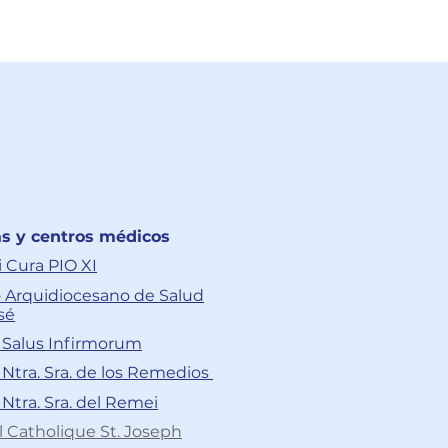
as y centros médicos
i Cura PIO XI
 Arquidiocesano de Salud
sé
a Salus Infirmorum
a Ntra. Sra. de los Remedios
 Ntra. Sra. del Remei
l Catholique St. Joseph