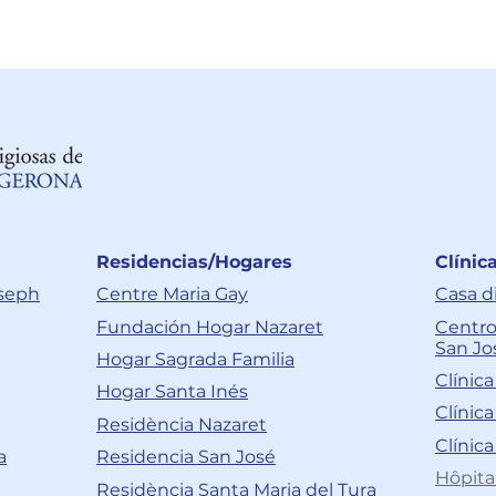
Residencias/Hogares
Clínic
oseph
Centre Maria Gay
Casa d
Fundación Hogar Nazaret
Centro
San Jo
Hogar Sagrada Familia
Clínic
Hogar Santa Inés
Clínic
Residència Nazaret
Clínica
a
Residencia San José
Hôpita
Residència Santa Maria del Tura